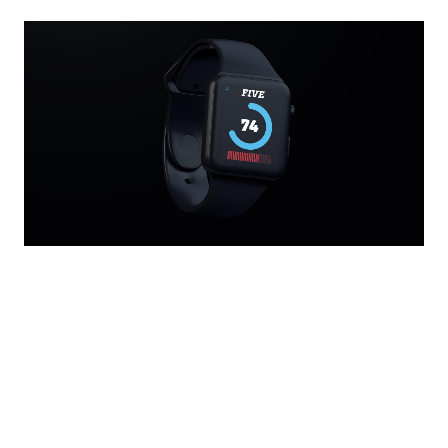
Wir haben den Markt analysiert und eine individuelle
Markenstrategie entwickelt. Die Marke Five wurde in all
seinen Ausformungen konzipiert und gestaltet. Vom
Naming
, über die
Fotografie
bis zur Umsetzung aller