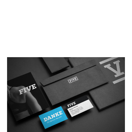
Die individuelle Fitness ist der Schlüssel für
hocheffizientes Training in der motivierenden Gruppe.
Jeder trainiert auf seinem persönlichen Level, aber es
wird gemeinsam gekämpft. Professionelle Trainer leiten
die Kleingruppen beim Krafttraining, beim Boxen und
beim Krav Maga an.