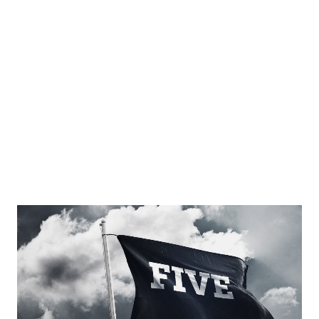
Kommunikationsmittel. »5« steht dabei immer wieder im
Mittelpunkt, aber in wandelbarer Gestalt: Als Ziffer, als
Wort, als 5 Striche oder als Fünfeck. Das Logo ist so
vielseitig wie das Training.